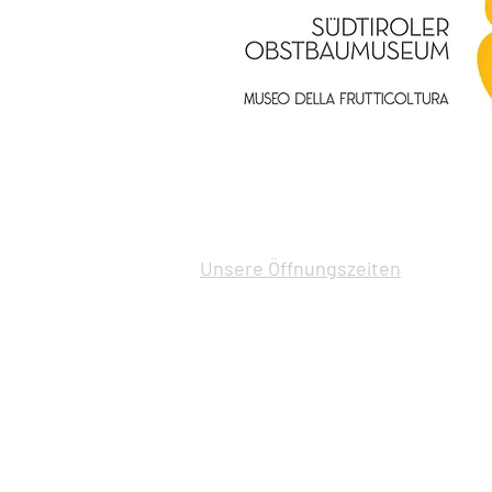
Verein Südtiroler Obstbaumuseu
Brandiswaalweg 4
39011 Lana
Unsere Öffnungszeiten
Kontakt:
Tel.: (+39) 0473 564387
E-Mail: info.archiv.lana@gmail.co
Mit freundlicher Unterstützung der 