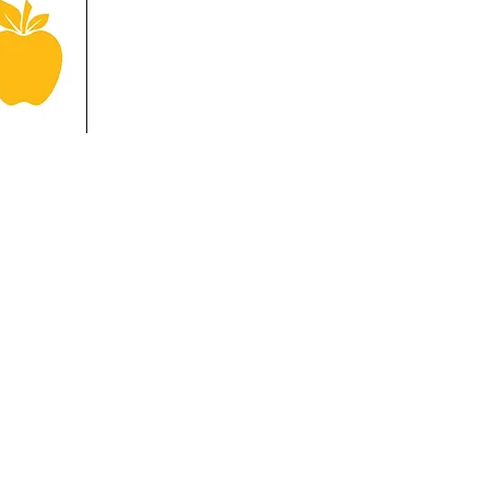
m
m
Marktgemeinde Lana