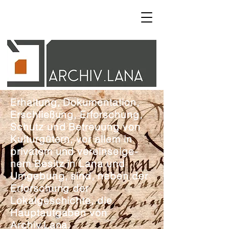
Erhaltung, Dokumenta­tion,
Erschließung, Erforschung,
Schutz und Betreuung von
Kulturgütern, vor allem in
privatem und vereinseige­
nem Besitz in Lana und
Umgebung, sind, neben der
Erforschung der
Lokalgeschichte, die
Hauptaufgaben von
Archiv.Lana.