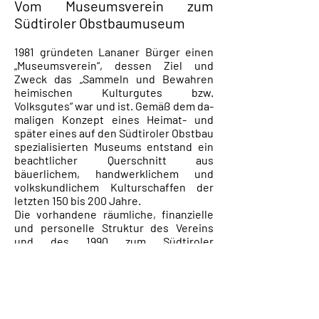
Vom Museumsverein zum
Südtiroler Obstbaumuseum
1981 gründeten Lananer Bürger einen
„Museumsverein“, dessen Ziel und
Zweck das „Sammeln und Bewahren
heimischen Kulturgutes bzw.
Volksgutes“ war und ist. Gemäß dem da­
maligen Konzept eines Heimat- und
später eines auf den Südtiroler Obstbau
spezialisierten Museums entstand ein
beachtlicher Querschnitt aus
bäuerlichem, handwerkli­chem und
volkskundlichem Kulturschaffen der
letzten 150 bis 200 Jahre.
Die vorhandene räumliche, finanzielle
und personelle Struktur des Vereins
und des 1990 zum Südtiroler
Obstbaumuseum adaptierten
Larchgutes in Niederlana ließen aber
eine intensive Sammlungs-,
Dokumentations- und
Beratungstätigkeit selten zu.